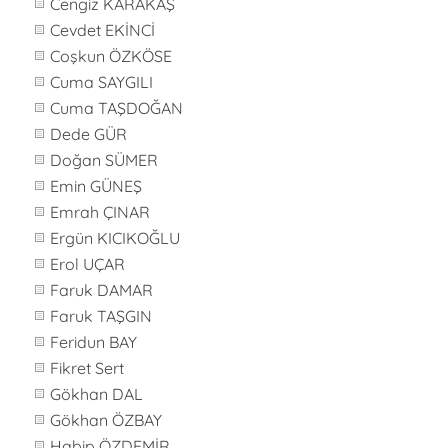
Cengiz KARAKAŞ
Cevdet EKİNCİ
Coşkun ÖZKÖSE
Cuma SAYGILI
Cuma TAŞDOĞAN
Dede GÜR
Doğan SÜMER
Emin GÜNEŞ
Emrah ÇINAR
Ergün KICIKOĞLU
Erol UÇAR
Faruk DAMAR
Faruk TAŞGIN
Feridun BAY
Fikret Sert
Gökhan DAL
Gökhan ÖZBAY
Habip ÖZDEMİR