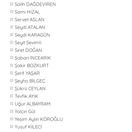
Salih DAĞDEVİREN
Sami HIZAL
Servet ASLAN
Seydi ATALAN
Seydi KARAGÜN
Seyit Sevimli
Siret DOĞAN
Şaban İNCEARIK
Şakir BOZKURT
Şerif YAŞAR
Şeyho BİLGEÇ
Şükrü CEYLAN
Tevfik AYIK
Uğur ALBAYRAM
Yalçın Gül
Yeşim Aylin KÖROĞLU
Yusuf KİLECİ