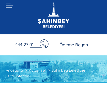
444 27 01
|
Ödeme Beyan
Anasayfa
Kurumsal
Şahinbey Belediyesi
Muhtarlar