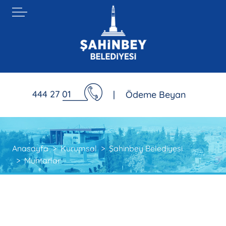
444 27 01
|
Ödeme Beyan
Anasayfa
Kurumsal
Şahinbey Belediyesi
Muhtarlar