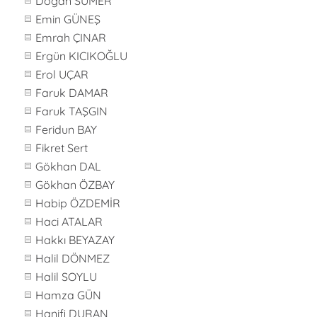
Doğan SÜMER
Emin GÜNEŞ
Emrah ÇINAR
Ergün KICIKOĞLU
Erol UÇAR
Faruk DAMAR
Faruk TAŞGIN
Feridun BAY
Fikret Sert
Gökhan DAL
Gökhan ÖZBAY
Habip ÖZDEMİR
Haci ATALAR
Hakkı BEYAZAY
Halil DÖNMEZ
Halil SOYLU
Hamza GÜN
Hanifi DURAN