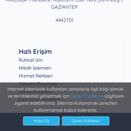
GAZİANTEP
4442701
Hızlı Erişim
Ruhsat İzin
Nikah İşlemleri
Hizmet Rehberi
Nöbetçi Eczaneler
İnternet sitemizde kullanılan çerezlerle ilgili bilgi almak
Meclis Kararları
ve tercihlerinizi yönetmek için
Çerez Politikası
sayfasını
Doküman Yönetimi
ziyaret edebilirsiniz. Sitemizi kullanarak çerezleri
kullanmamızı kabul edersiniz.
Şahinbey Belediyesi Bilgi İşlem
Yazılım K7