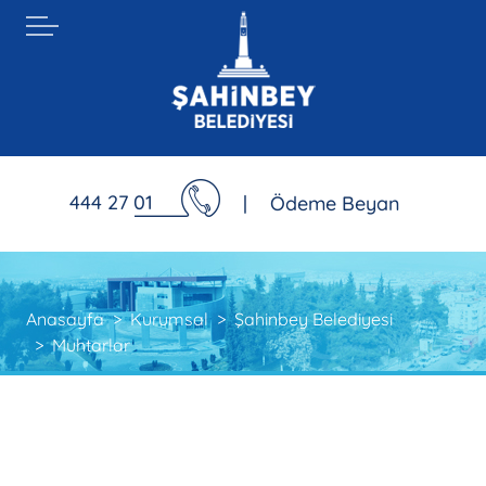
444 27 01
|
Ödeme Beyan
Anasayfa
Kurumsal
Şahinbey Belediyesi
Muhtarlar