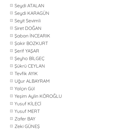
Seydi ATALAN
Seydi KARAGÜN
Seyit Sevimli
Siret DOĞAN
Şaban İNCEARIK
Şakir BOZKURT
Şerif YAŞAR
Şeyho BİLGEÇ
Şükrü CEYLAN
Tevfik AYIK
Uğur ALBAYRAM
Yalçın Gül
Yeşim Aylin KÖROĞLU
Yusuf KİLECİ
Yusuf MERT
Zafer BAY
Zeki GÜNEŞ