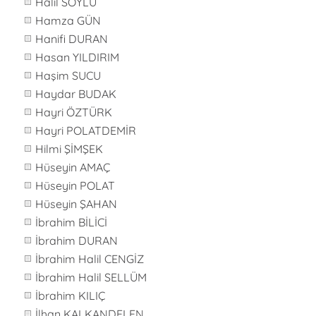
Halil SOYLU
Hamza GÜN
Hanifi DURAN
Hasan YILDIRIM
Haşim SUCU
Haydar BUDAK
Hayri ÖZTÜRK
Hayri POLATDEMİR
Hilmi ŞİMŞEK
Hüseyin AMAÇ
Hüseyin POLAT
Hüseyin ŞAHAN
İbrahim BİLİCİ
İbrahim DURAN
İbrahim Halil CENGİZ
İbrahim Halil SELLÜM
İbrahim KILIÇ
İlhan KALKANDELEN