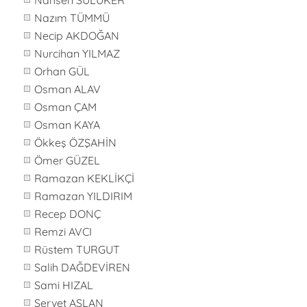
Nahsen SÜLÜKER
Nazım TÜMMÜ
Necip AKDOĞAN
Nurcihan YILMAZ
Orhan GÜL
Osman ALAV
Osman ÇAM
Osman KAYA
Ökkeş ÖZŞAHİN
Ömer GÜZEL
Ramazan KEKLİKÇİ
Ramazan YILDIRIM
Recep DONÇ
Remzi AVCI
Rüstem TURGUT
Salih DAĞDEVİREN
Sami HIZAL
Servet ASLAN