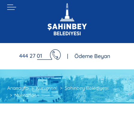
444 27 01
|
Ödeme Beyan
Anasayfa
Kurumsal
Şahinbey Belediyesi
Muhtarlar