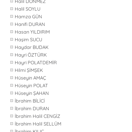
Halil DÖNMEZ
Halil SOYLU
Hamza GÜN
Hanifi DURAN
Hasan YILDIRIM
Haşim SUCU
Haydar BUDAK
Hayri ÖZTÜRK
Hayri POLATDEMİR
Hilmi ŞİMŞEK
Hüseyin AMAÇ
Hüseyin POLAT
Hüseyin ŞAHAN
İbrahim BİLİCİ
İbrahim DURAN
İbrahim Halil CENGİZ
İbrahim Halil SELLÜM
İbrahim KILIÇ