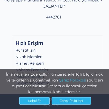
GAZİANTEP
4442701
Hızlı Erişim
Ruhsat İzin
Nikah İşlemleri
Hizmet Rehberi
Nöbetçi Eczaneler
İnternet sitemizde kullanılan çerezlerle ilgili bilgi almak
Meclis Kararları
ve tercihlerinizi yönetmek için
Çerez Politikası
sayfasını
Doküman Yönetimi
ziyaret edebilirsiniz. Sitemizi kullanarak çerezleri
kullanmamızı kabul edersiniz.
Şahinbey Belediyesi Bilgi İşlem
Yazılım K7