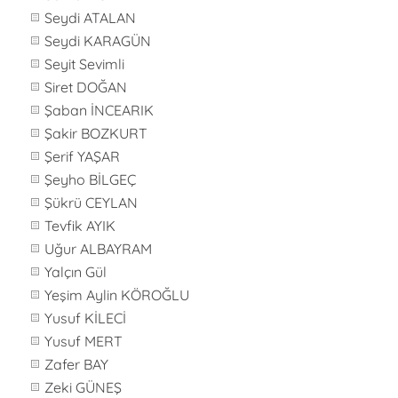
Seydi ATALAN
Seydi KARAGÜN
Seyit Sevimli
Siret DOĞAN
Şaban İNCEARIK
Şakir BOZKURT
Şerif YAŞAR
Şeyho BİLGEÇ
Şükrü CEYLAN
Tevfik AYIK
Uğur ALBAYRAM
Yalçın Gül
Yeşim Aylin KÖROĞLU
Yusuf KİLECİ
Yusuf MERT
Zafer BAY
Zeki GÜNEŞ