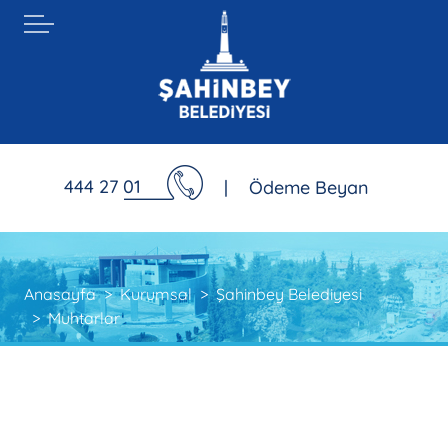
444 27 01
|
Ödeme Beyan
Anasayfa
Kurumsal
Şahinbey Belediyesi
Muhtarlar