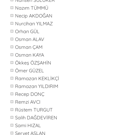
Nahsen SÜLÜKER
Nazım TÜMMÜ
Necip AKDOĞAN
Nurcihan YILMAZ
Orhan GÜL
Osman ALAV
Osman ÇAM
Osman KAYA
Ökkeş ÖZŞAHİN
Ömer GÜZEL
Ramazan KEKLİKÇİ
Ramazan YILDIRIM
Recep DONÇ
Remzi AVCI
Rüstem TURGUT
Salih DAĞDEVİREN
Sami HIZAL
Servet ASLAN