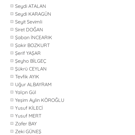
Seydi ATALAN
Seydi KARAGÜN
Seyit Sevimli
Siret DOĞAN
Şaban İNCEARIK
Şakir BOZKURT
Şerif YAŞAR
Şeyho BİLGEÇ
Şükrü CEYLAN
Tevfik AYIK
Uğur ALBAYRAM
Yalçın Gül
Yeşim Aylin KÖROĞLU
Yusuf KİLECİ
Yusuf MERT
Zafer BAY
Zeki GÜNEŞ