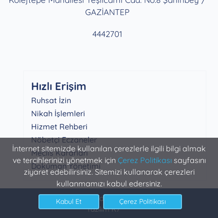
GAZİANTEP
4442701
Hızlı Erişim
Ruhsat İzin
Nikah İşlemleri
Hizmet Rehberi
Nöbetçi Eczaneler
İnternet sitemizde kullanılan çerezlerle ilgili bilgi almak
Meclis Kararları
ve tercihlerinizi yönetmek için
Çerez Politikası
sayfasını
Doküman Yönetimi
ziyaret edebilirsiniz. Sitemizi kullanarak çerezleri
kullanmamızı kabul edersiniz.
Şahinbey Belediyesi Bilgi İşlem
Yazılım K7