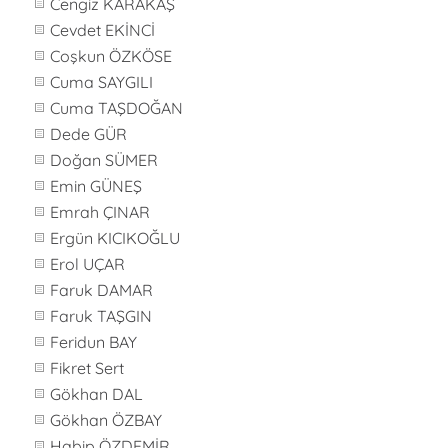
Cengiz KARAKAŞ
Cevdet EKİNCİ
Coşkun ÖZKÖSE
Cuma SAYGILI
Cuma TAŞDOĞAN
Dede GÜR
Doğan SÜMER
Emin GÜNEŞ
Emrah ÇINAR
Ergün KICIKOĞLU
Erol UÇAR
Faruk DAMAR
Faruk TAŞGIN
Feridun BAY
Fikret Sert
Gökhan DAL
Gökhan ÖZBAY
Habip ÖZDEMİR