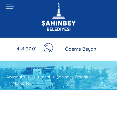
444 27 01
|
Ödeme Beyan
Anasayfa
Kurumsal
Şahinbey Belediyesi
Muhtarlar