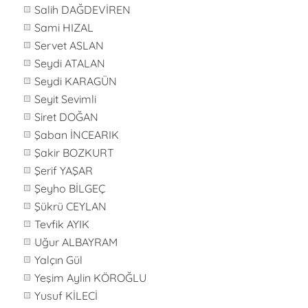
Salih DAĞDEVİREN
Sami HIZAL
Servet ASLAN
Seydi ATALAN
Seydi KARAGÜN
Seyit Sevimli
Siret DOĞAN
Şaban İNCEARIK
Şakir BOZKURT
Şerif YAŞAR
Şeyho BİLGEÇ
Şükrü CEYLAN
Tevfik AYIK
Uğur ALBAYRAM
Yalçın Gül
Yeşim Aylin KÖROĞLU
Yusuf KİLECİ