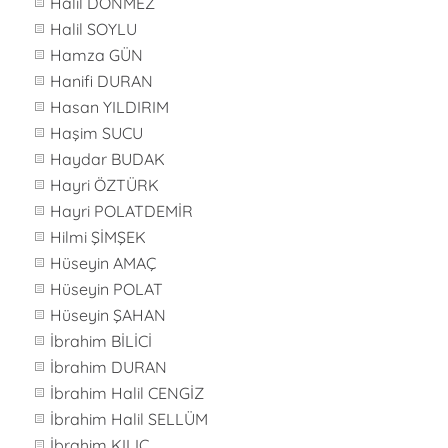
Halil DÖNMEZ
Halil SOYLU
Hamza GÜN
Hanifi DURAN
Hasan YILDIRIM
Haşim SUCU
Haydar BUDAK
Hayri ÖZTÜRK
Hayri POLATDEMİR
Hilmi ŞİMŞEK
Hüseyin AMAÇ
Hüseyin POLAT
Hüseyin ŞAHAN
İbrahim BİLİCİ
İbrahim DURAN
İbrahim Halil CENGİZ
İbrahim Halil SELLÜM
İbrahim KILIÇ