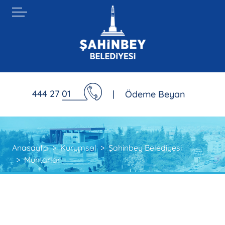
444 27 01
|
Ödeme Beyan
Anasayfa
Kurumsal
Şahinbey Belediyesi
Muhtarlar