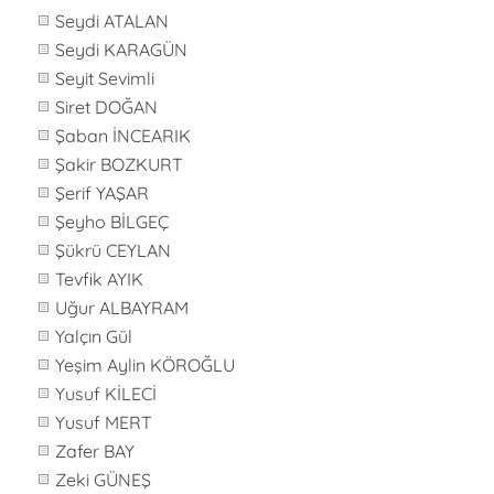
Seydi ATALAN
Seydi KARAGÜN
Seyit Sevimli
Siret DOĞAN
Şaban İNCEARIK
Şakir BOZKURT
Şerif YAŞAR
Şeyho BİLGEÇ
Şükrü CEYLAN
Tevfik AYIK
Uğur ALBAYRAM
Yalçın Gül
Yeşim Aylin KÖROĞLU
Yusuf KİLECİ
Yusuf MERT
Zafer BAY
Zeki GÜNEŞ