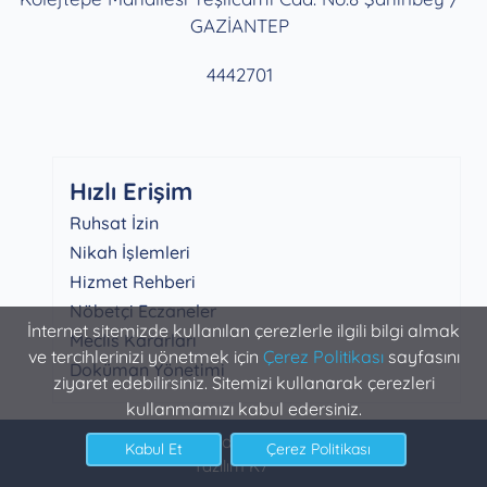
GAZİANTEP
4442701
Hızlı Erişim
Ruhsat İzin
Nikah İşlemleri
Hizmet Rehberi
Nöbetçi Eczaneler
İnternet sitemizde kullanılan çerezlerle ilgili bilgi almak
Meclis Kararları
ve tercihlerinizi yönetmek için
Çerez Politikası
sayfasını
Doküman Yönetimi
ziyaret edebilirsiniz. Sitemizi kullanarak çerezleri
kullanmamızı kabul edersiniz.
Şahinbey Belediyesi Bilgi İşlem
Yazılım K7