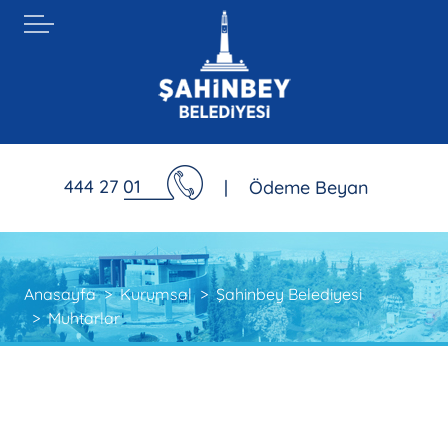
444 27 01
|
Ödeme Beyan
Anasayfa
Kurumsal
Şahinbey Belediyesi
Muhtarlar