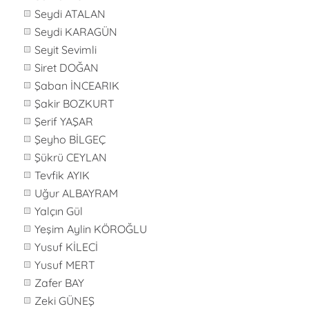
Seydi ATALAN
Seydi KARAGÜN
Seyit Sevimli
Siret DOĞAN
Şaban İNCEARIK
Şakir BOZKURT
Şerif YAŞAR
Şeyho BİLGEÇ
Şükrü CEYLAN
Tevfik AYIK
Uğur ALBAYRAM
Yalçın Gül
Yeşim Aylin KÖROĞLU
Yusuf KİLECİ
Yusuf MERT
Zafer BAY
Zeki GÜNEŞ