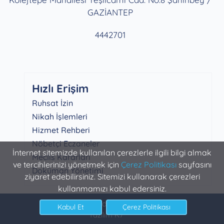
GAZİANTEP
4442701
Hızlı Erişim
Ruhsat İzin
Nikah İşlemleri
Hizmet Rehberi
Nöbetçi Eczaneler
İnternet sitemizde kullanılan çerezlerle ilgili bilgi almak
Meclis Kararları
ve tercihlerinizi yönetmek için
Çerez Politikası
sayfasını
Doküman Yönetimi
ziyaret edebilirsiniz. Sitemizi kullanarak çerezleri
kullanmamızı kabul edersiniz.
Şahinbey Belediyesi Bilgi İşlem
Yazılım K7