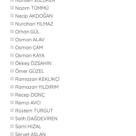
Nahsen SÜLÜKER
Nazım TÜMMÜ
Necip AKDOĞAN
Nurcihan YILMAZ
Orhan GÜL
Osman ALAV
Osman ÇAM
Osman KAYA
Ökkeş ÖZŞAHİN
Ömer GÜZEL
Ramazan KEKLİKÇİ
Ramazan YILDIRIM
Recep DONÇ
Remzi AVCI
Rüstem TURGUT
Salih DAĞDEVİREN
Sami HIZAL
Servet ASLAN