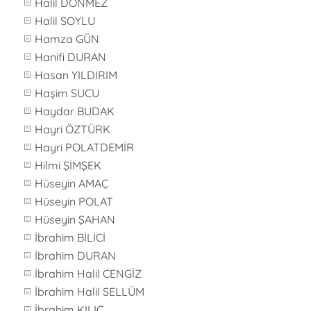
Halil DÖNMEZ
Halil SOYLU
Hamza GÜN
Hanifi DURAN
Hasan YILDIRIM
Haşim SUCU
Haydar BUDAK
Hayri ÖZTÜRK
Hayri POLATDEMİR
Hilmi ŞİMŞEK
Hüseyin AMAÇ
Hüseyin POLAT
Hüseyin ŞAHAN
İbrahim BİLİCİ
İbrahim DURAN
İbrahim Halil CENGİZ
İbrahim Halil SELLÜM
İbrahim KILIÇ