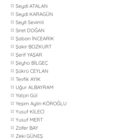
Seydi ATALAN
Seydi KARAGÜN
Seyit Sevimli
Siret DOĞAN
Şaban İNCEARIK
Şakir BOZKURT
Şerif YAŞAR
Şeyho BİLGEÇ
Şükrü CEYLAN
Tevfik AYIK
Uğur ALBAYRAM
Yalçın Gül
Yeşim Aylin KÖROĞLU
Yusuf KİLECİ
Yusuf MERT
Zafer BAY
Zeki GÜNEŞ