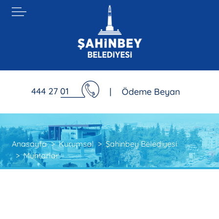
444 27 01
|
Ödeme Beyan
Anasayfa
Kurumsal
Şahinbey Belediyesi
Muhtarlar