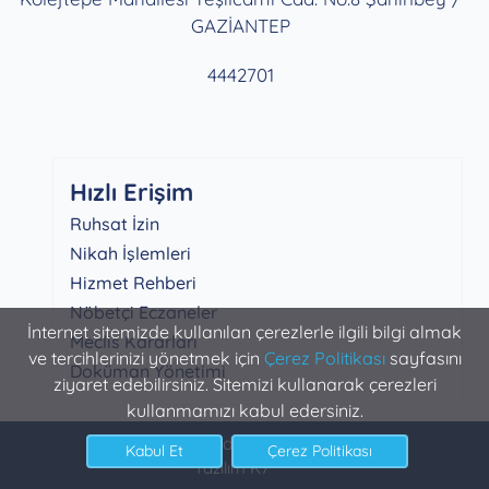
GAZİANTEP
4442701
Hızlı Erişim
Ruhsat İzin
Nikah İşlemleri
Hizmet Rehberi
Nöbetçi Eczaneler
İnternet sitemizde kullanılan çerezlerle ilgili bilgi almak
Meclis Kararları
ve tercihlerinizi yönetmek için
Çerez Politikası
sayfasını
Doküman Yönetimi
ziyaret edebilirsiniz. Sitemizi kullanarak çerezleri
kullanmamızı kabul edersiniz.
Şahinbey Belediyesi Bilgi İşlem
Yazılım K7