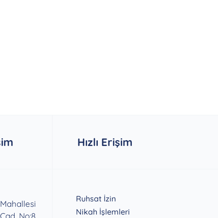
şim
Hızlı Erişim
Ruhsat İzin
 Mahallesi
Nikah İşlemleri
 Cad. No:8