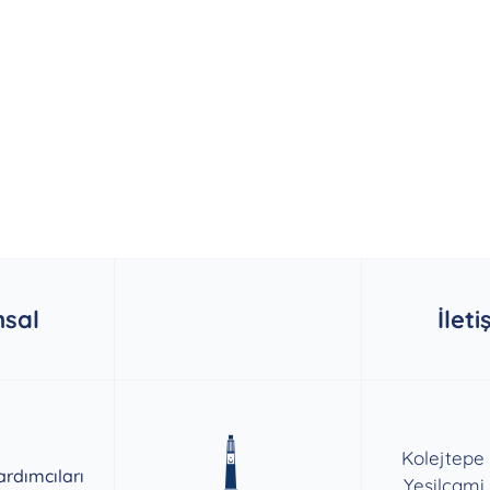
sal
İleti
Kolejtepe
rdımcıları
Yeşilcami