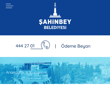
444 27 01
|
Ödeme Beyan
Anasayfa
Kurumsal