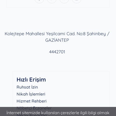
Kolejtepe Mahallesi Yeşilcami Cad. No:8 Şahinbey /
GAZİANTEP
4442701
Hızlı Erişim
Ruhsat İzin
Nikah İşlemleri
Hizmet Rehberi
Nöbetçi Eczaneler
İnternet sitemizde kullanılan çerezlerle ilgili bilgi almak
Meclis Kararları