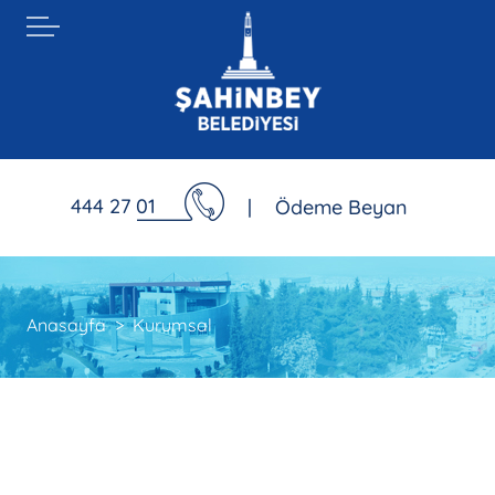
444 27 01
|
Ödeme Beyan
Anasayfa
Kurumsal