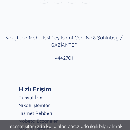
Kolejtepe Mahallesi Yeşilcami Cad. No:8 Şahinbey /
GAZİANTEP
4442701
Hızlı Erişim
Ruhsat İzin
Nikah İşlemleri
Hizmet Rehberi
Nöbetçi Eczaneler
İnternet sitemizde kullanılan çerezlerle ilgili bilgi almak
Meclis Kararları