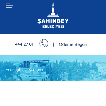
444 27 01
|
Ödeme Beyan
Anasayfa
Kurumsal