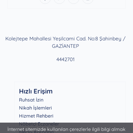
Kolejtepe Mahallesi Yeşilcami Cad. No:8 Şahinbey /
GAZİANTEP
4442701
Hızlı Erişim
Ruhsat İzin
Nikah İşlemleri
Hizmet Rehberi
Nöbetçi Eczaneler
İnternet sitemizde kullanılan çerezlerle ilgili bilgi almak
Meclis Kararları